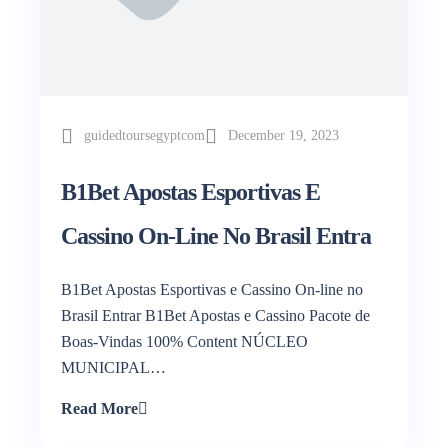
guidedtoursegyptcom
December 19, 2023
B1Bet Apostas Esportivas E
Cassino On-Line No Brasil Entra
B1Bet Apostas Esportivas e Cassino On-line no
Brasil Entrar B1Bet Apostas e Cassino Pacote de
Boas-Vindas 100% Content NÚCLEO
MUNICIPAL…
Read More