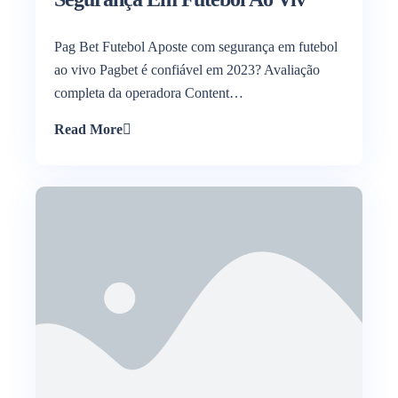
Pag Bet Futebol Aposte com segurança em futebol
ao vivo Pagbet é confiável em 2023? Avaliação
completa da operadora Content…
Read More