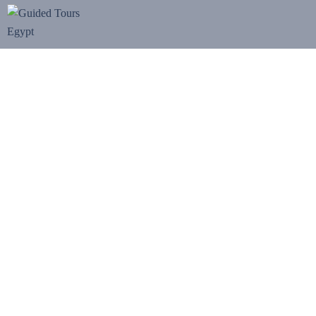
We are Group of Egyptian professional tour guides,
that we have studied archaeology & Egyptology we
guide you in all Egypt
from our hearts and do a
perfect service for you
About Us
Our Story