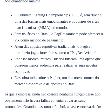
boa quantidade mínima.
O Ultimate Fighting Championship (UFC) é, sem dúvida,
uma das formas mais emocionantes e populares de artes
marciais mistas (MMA) no mundo.
Para usuários no Brasil, o PagBet também pode oferecer o
Pix como método de pagamento.
Além das apostas esportivas tradicionais, o PagBet
introduziu jogos inovadores como o “PagBet Aviator”.
Por esse motivo, muitos usuários buscam uma opção que
possuem menos audiência para realizar as suas apostas
esportivas.
Descubra tudo sobre o Pagbet, um dos novos nomes do
mercado esportivo e de apostas no Brasil.
Já que a empresa ainda não oferece nenhuma função desse tipo,
obviamente não haverá falhas ao tentar ativar as suas
promoções. Quando o assunto é futebol, a casa esportiva detém