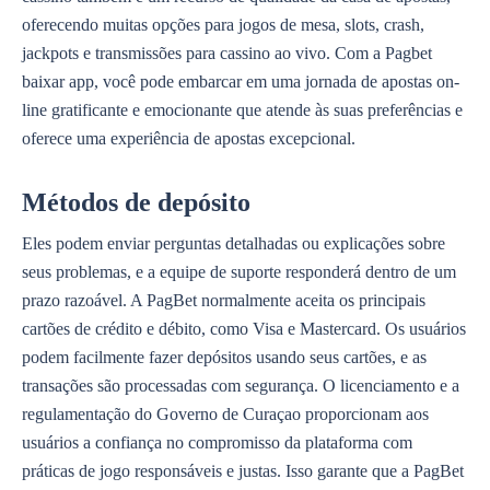
oferecendo muitas opções para jogos de mesa, slots, crash,
jackpots e transmissões para cassino ao vivo. Com a Pagbet
baixar app, você pode embarcar em uma jornada de apostas on-
line gratificante e emocionante que atende às suas preferências e
oferece uma experiência de apostas excepcional.
Métodos de depósito
Eles podem enviar perguntas detalhadas ou explicações sobre
seus problemas, e a equipe de suporte responderá dentro de um
prazo razoável. A PagBet normalmente aceita os principais
cartões de crédito e débito, como Visa e Mastercard. Os usuários
podem facilmente fazer depósitos usando seus cartões, e as
transações são processadas com segurança. O licenciamento e a
regulamentação do Governo de Curaçao proporcionam aos
usuários a confiança no compromisso da plataforma com
práticas de jogo responsáveis e justas. Isso garante que a PagBet