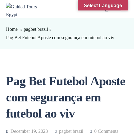
Select Language
0
Home
pagbet brazil
Pag Bet Futebol Aposte com segurança em futebol ao viv
Pag Bet Futebol Aposte
com segurança em
futebol ao viv
December 19, 2023
pagbet brazil
0 Comments