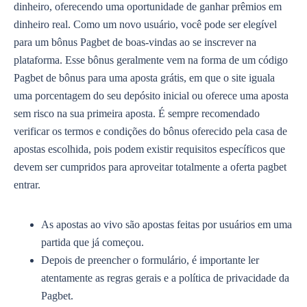
dinheiro, oferecendo uma oportunidade de ganhar prêmios em
dinheiro real. Como um novo usuário, você pode ser elegível
para um bônus Pagbet de boas-vindas ao se inscrever na
plataforma. Esse bônus geralmente vem na forma de um código
Pagbet de bônus para uma aposta grátis, em que o site iguala
uma porcentagem do seu depósito inicial ou oferece uma aposta
sem risco na sua primeira aposta. É sempre recomendado
verificar os termos e condições do bônus oferecido pela casa de
apostas escolhida, pois podem existir requisitos específicos que
devem ser cumpridos para aproveitar totalmente a oferta
pagbet
entrar
.
As apostas ao vivo são apostas feitas por usuários em uma
partida que já começou.
Depois de preencher o formulário, é importante ler
atentamente as regras gerais e a política de privacidade da
Pagbet.